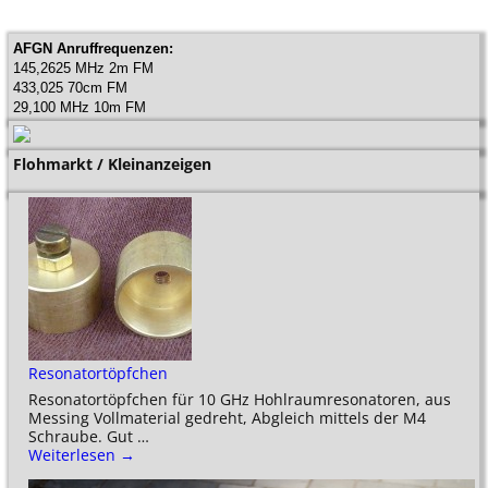
i
n
w
AFGN Anruffrequenzen:
e
145,2625 MHz 2m FM
i
433,025 70cm FM
s
29,100 MHz 10m FM
Flohmarkt / Kleinanzeigen
Resonatortöpfchen
Resonatortöpfchen für 10 GHz Hohlraumresonatoren, aus
Messing Vollmaterial gedreht, Abgleich mittels der M4
Schraube. Gut
…
Weiterlesen →