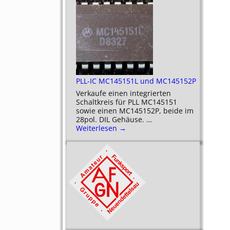
PLL-IC MC145151L und MC145152P
Verkaufe einen integrierten
Schaltkreis für PLL MC145151
sowie einen MC145152P, beide im
28pol. DIL Gehäuse.
…
Weiterlesen →