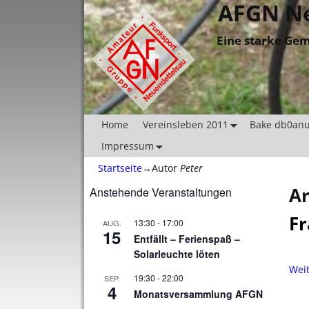
AFGN Ne
Eine starke Gem
Home
Vereinsleben 2011
Bake db0an
Impressum
Startseite
→Autor
Peter
Ar
Anstehende Veranstaltungen
Fr
13:30
-
17:00
AUG.
15
Entfällt – Ferienspaß –
Solarleuchte löten
Wei
19:30
-
22:00
SEP.
4
Monatsversammlung AFGN