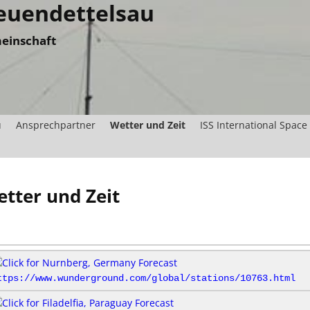
uendettelsau
einschaft
u
Ansprechpartner
Wetter und Zeit
ISS International Space
tter und Zeit
ttps://www.wunderground.com/global/stations/10763.html