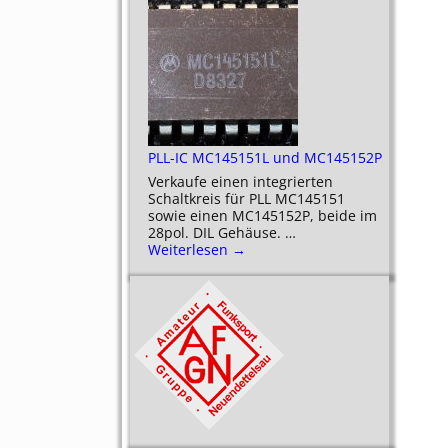
PLL-IC MC145151L und MC145152P
Verkaufe einen integrierten
Schaltkreis für PLL MC145151
sowie einen MC145152P, beide im
28pol. DIL Gehäuse.
…
Weiterlesen →