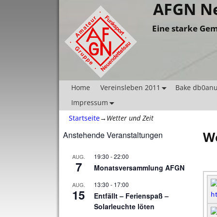
AFGN Ne
Eine starke Gem
Home
Vereinsleben 2011
Bake db0an
Impressum
Startseite
→
Wetter und Zeit
We
Anstehende Veranstaltungen
19:30
-
22:00
AUG.
7
Monatsversammlung AFGN
13:30
-
17:00
AUG.
15
Entfällt – Ferienspaß –
h
Solarleuchte löten