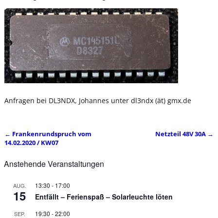
Anfragen bei DL3NDX, Johannes unter dl3ndx (ät) gmx.de
←
Frankenrundspruch vom
Netzteil 48V 30A
→
Artikelnavigation
14.02.2020 / KW07
Anstehende Veranstaltungen
13:30
-
17:00
AUG.
15
Entfällt – Ferienspaß – Solarleuchte löten
19:30
-
22:00
SEP.