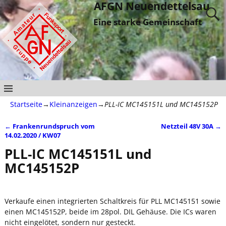
AFGN Neuendettelsau
Eine starke Gemeinschaft
Startseite
→
Kleinanzeigen
→
PLL-IC MC145151L und MC145152P
←
Frankenrundspruch vom
Netzteil 48V 30A
→
Artikelnavigation
14.02.2020 / KW07
PLL-IC MC145151L und
MC145152P
Verkaufe einen integrierten Schaltkreis für PLL MC145151 sowie
einen MC145152P, beide im 28pol. DIL Gehäuse. Die ICs waren
nicht eingelötet, sondern nur gesteckt.