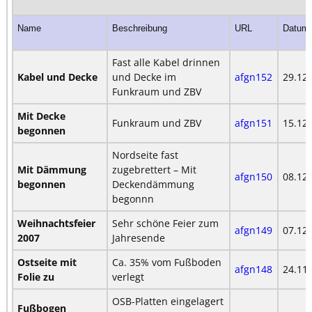
Name
Beschreibung
URL
Datum
Fast alle Kabel drinnen
Kabel und Decke
und Decke im
afgn152
29.12
Funkraum und ZBV
Mit Decke
Funkraum und ZBV
afgn151
15.12
begonnen
Nordseite fast
Mit Dämmung
zugebrettert – Mit
afgn150
08.12
begonnen
Deckendämmung
begonnn
Weihnachtsfeier
Sehr schöne Feier zum
afgn149
07.12
2007
Jahresende
Ostseite mit
Ca. 35% vom Fußboden
afgn148
24.11
Folie zu
verlegt
OSB-Platten eingelagert
Fußbogen