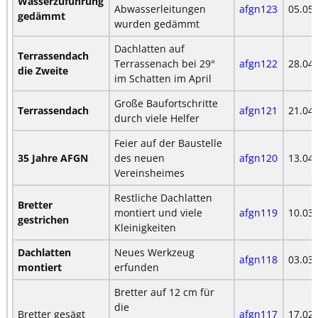
Wasserzuführung
Abwasserleitungen
afgn123
05.05
gedämmt
wurden gedämmt
Dachlatten auf
Terrassendach
Terrassenach bei 29°
afgn122
28.04
die Zweite
im Schatten im April
Große Baufortschritte
Terrassendach
afgn121
21.04
durch viele Helfer
Feier auf der Baustelle
35 Jahre AFGN
des neuen
afgn120
13.04
Vereinsheimes
Restliche Dachlatten
Bretter
montiert und viele
afgn119
10.03
gestrichen
Kleinigkeiten
Dachlatten
Neues Werkzeug
afgn118
03.03
montiert
erfunden
Bretter auf 12 cm für
die
Bretter gesägt
afgn117
17.02