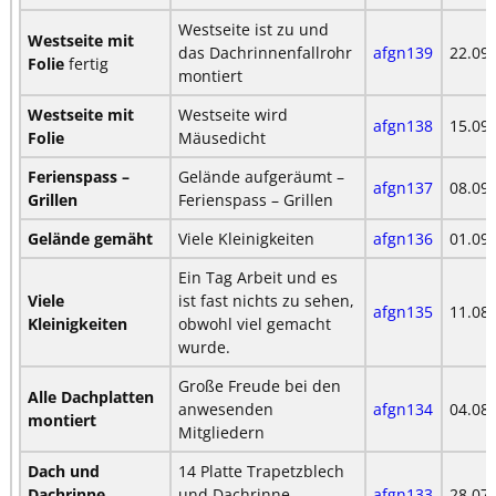
Westseite ist zu und
Westseite mit
das Dachrinnenfallrohr
afgn139
22.09
Folie
fertig
montiert
Westseite mit
Westseite wird
afgn138
15.09
Folie
Mäusedicht
Ferienspass –
Gelände aufgeräumt –
afgn137
08.09
Grillen
Ferienspass – Grillen
Gelände gemäht
Viele Kleinigkeiten
afgn136
01.09
Ein Tag Arbeit und es
Viele
ist fast nichts zu sehen,
afgn135
11.08
Kleinigkeiten
obwohl viel gemacht
wurde.
Große Freude bei den
Alle Dachplatten
anwesenden
afgn134
04.08
montiert
Mitgliedern
Dach und
14 Platte Trapetzblech
Dachrinne
und Dachrinne
afgn133
28.07