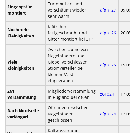
Tür montiert und
Eingangstür
verschäumt wieder
afgn127
09.06
montiert
sehr warm
Klötzchen
Nochmehr
festgeschraubt und
afgn126
26.05
Kleinigkeiten
Gitter montiert bei 31°
Zwischenräüme von
Nagelbindern und
Viele
Giebel verschlossen,
afgn125
19.05
Kleinigkeiten
Stromverteiler bei
kleinen Mast
eingegraben
Z61
Mitgliederversammlung
z61024
17.05
Versammlung
in Rügland bei df0an
Öffnungen zwischen
Dach Nordseite
Nagelbinder
afgn124
12.05
verlängert
geschlossen
Kaltwasser und