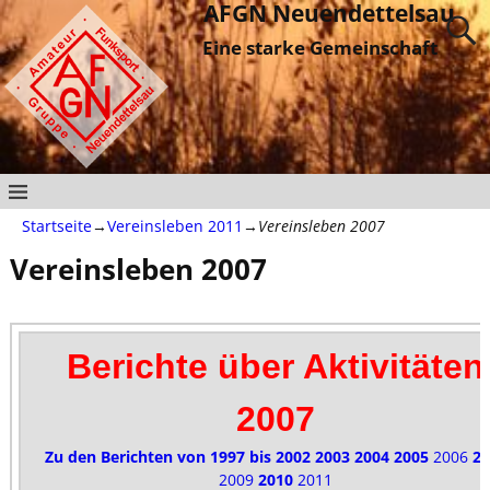
AFGN Neuendettelsau
Eine starke Gemeinschaft
Startseite
→
Vereinsleben 2011
→
Vereinsleben 2007
Vereinsleben 2007
Berichte über Aktivitäten
2007
Zu den Berichten von 1997 bis 2002
2003
2004
2005
2006
20
2009
2010
2011