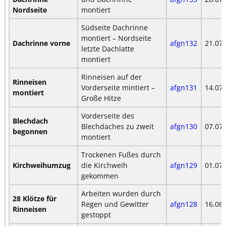
Nordseite
montiert
Südseite Dachrinne
montiert – Nordseite
Dachrinne vorne
afgn132
21.07
letzte Dachlatte
montiert
Rinneisen auf der
Rinneisen
Vorderseite mintiert –
afgn131
14.07
montiert
Große Hitze
Vorderseite des
Blechdach
Blechdaches zu zweit
afgn130
07.07
begonnen
montiert
Trockenen Fußes durch
Kirchweihumzug
die Kirchweih
afgn129
01.07
gekommen
Arbeiten wurden durch
28 Klötze für
Regen und Gewitter
afgn128
16.06
Rinneisen
gestoppt