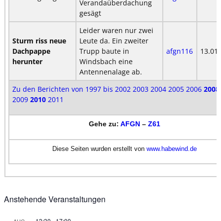
Verandaüberdachung
gesägt
Leider waren nur zwei
Sturm riss neue
Leute da. Ein zweiter
Dachpappe
Trupp baute in
afgn116
13.01
herunter
Windsbach eine
Antennenalage ab.
Zu den Berichten von 1997 bis 2002
2003
2004
2005
2006
2008
2009
2010
2011
Gehe zu:
AFGN
–
Z61
Diese Seiten wurden erstellt von
www.habewind.de
Anstehende Veranstaltungen
13:30
-
17:00