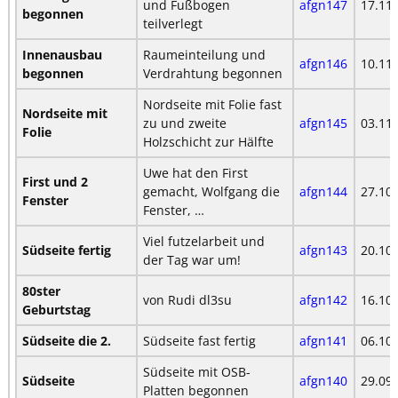
und Fußbogen
afgn147
17.11
begonnen
teilverlegt
Innenausbau
Raumeinteilung und
afgn146
10.11
begonnen
Verdrahtung begonnen
Nordseite mit Folie fast
Nordseite mit
zu und zweite
afgn145
03.11
Folie
Holzschicht zur Hälfte
Uwe hat den First
First und 2
gemacht, Wolfgang die
afgn144
27.10
Fenster
Fenster, …
Viel futzelarbeit und
Südseite fertig
afgn143
20.10
der Tag war um!
80ster
von Rudi dl3su
afgn142
16.10
Geburtstag
Südseite die 2.
Südseite fast fertig
afgn141
06.10
Südseite mit OSB-
Südseite
afgn140
29.09
Platten begonnen