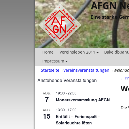
AFGN Ne
Eine starke Gem
Home
Vereinsleben 2011
Bake db0an
Impressum
Startseite
→
Vereinsveranstaltungen
→
Weihnac
←
Fr
Anstehende Veranstaltungen
Ar
We
19:30
-
22:00
AUG.
7
Monatsversammlung AFGN
Die 
13:30
-
17:00
AUG.
15
Entfällt – Ferienspaß –
Solarleuchte löten