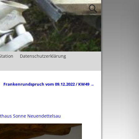
Station
Datenschutzerklärung
Frankenrundspruch vom 09.12.2022 / KW49
→
sthaus Sonne Neuendettelsau