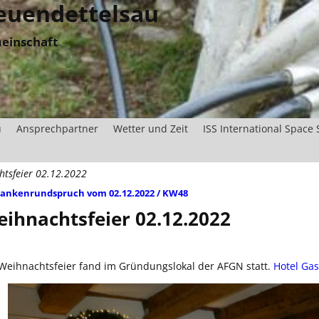
uendettelsau
einschaft
u
Ansprechpartner
Wetter und Zeit
ISS International Space 
htsfeier 02.12.2022
ankenrundspruch vom 02.12.2022 / KW48
tikelnavigation
ihnachtsfeier 02.12.2022
Weihnachtsfeier fand im Gründungslokal der AFGN statt.
Hotel Ga