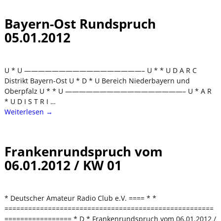
Bayern-Ost Rundspruch
05.01.2012
U * U —————————————————– U * * U D A R C
Distrikt Bayern-Ost U * D * U Bereich Niederbayern und
Oberpfalz U * * U —————————————————– U * A R
* U D I S T R I
…
Weiterlesen →
Frankenrundspruch vom
06.01.2012 / KW 01
* Deutscher Amateur Radio Club e.V. ==== * *
=====================================================
================= * D * Frankenrundspruch vom 06.01.2012 /