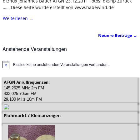
dl3ndx Johannes Bauer AFGN 23.12.2011 Fotos: dk9np Zurück
…… Diese Seite wurde erstellt von www.habewind.de
Weiterlesen →
Neuere Beiträge
→
Artikelnavigation
Anstehende Veranstaltungen
Es sind keine anstehenden Veranstaltungen vorhanden.
H
i
n
w
AFGN Anruffrequenzen:
e
145,2625 MHz 2m FM
i
433,025 70cm FM
s
29,100 MHz 10m FM
Flohmarkt / Kleinanzeigen