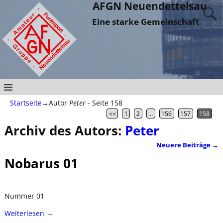
AFGN Neuendettelsau
Eine starke Gemeinschaft
Startseite
→Autor
Peter
- Seite 158
<<
1
2
…
156
157
158
Archiv des Autors:
Peter
Neuere Beiträge
→
Artikelnavigation
Nobarus 01
Nummer 01
Weiterlesen →