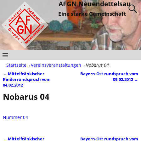
AFGN Neuendettelsau
Eine starke Gemeinschaft
Startseite
→
Vereinsveranstaltungen
→
Nobarus 04
←
Mittelfränkischer
Bayern-Ost rundspruch vom
Artikelnavigation
Kinderrundspruch vom
09.02.2012
→
04.02.2012
Nobarus 04
Nummer 04
←
Mittelfränkischer
Bayern-Ost rundspruch vom