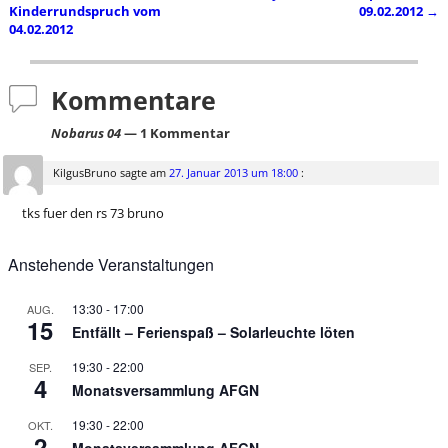
Artikelnavigation
Kinderrundspruch vom
09.02.2012
→
04.02.2012
Kommentare
Nobarus 04
— 1 Kommentar
KilgusBruno
sagte am
27. Januar 2013 um 18:00
:
tks fuer den rs 73 bruno
Anstehende Veranstaltungen
13:30
-
17:00
AUG.
15
Entfällt – Ferienspaß – Solarleuchte löten
19:30
-
22:00
SEP.
4
Monatsversammlung AFGN
19:30
-
22:00
OKT.
2