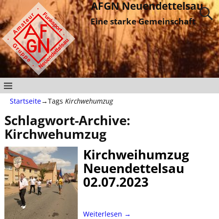
AFGN Neuendettelsau
Eine starke Gemeinschaft
Startseite
→Tags
Kirchwehumzug
Schlagwort-Archive:
Kirchwehumzug
Kirchweihumzug
Neuendettelsau
02.07.2023
Weiterlesen →