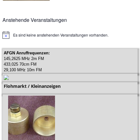
Anstehende Veranstaltungen
Es sind keine anstehenden Veranstaltungen vorhanden.
H
i
n
w
AFGN Anruffrequenzen:
e
145,2625 MHz 2m FM
i
433,025 70cm FM
s
29,100 MHz 10m FM
Flohmarkt / Kleinanzeigen