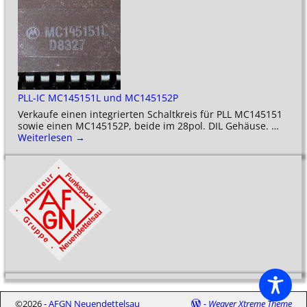
PLL-IC MC145151L und MC145152P
Verkaufe einen integrierten Schaltkreis für PLL MC145151
sowie einen MC145152P, beide im 28pol. DIL Gehäuse.
…
Weiterlesen →
©2026 -
AFGN Neuendettelsau
-
Weaver Xtreme Theme