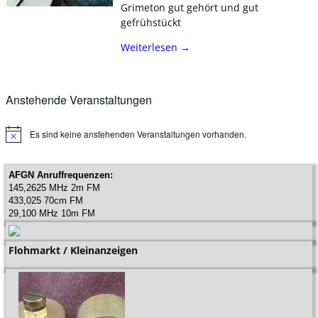
Grimeton gut gehört und gut
gefrühstückt
Weiterlesen →
Anstehende Veranstaltungen
Es sind keine anstehenden Veranstaltungen vorhanden.
H
i
n
w
AFGN Anruffrequenzen:
e
145,2625 MHz 2m FM
i
433,025 70cm FM
s
29,100 MHz 10m FM
Flohmarkt / Kleinanzeigen