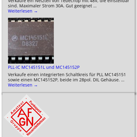
Verkaufe ein Netzteil von Tebechop mit 48V, die einstellbar
sind. Maximaler Strom 30A. Gut geeignet
…
Weiterlesen →
PLL-IC MC145151L und MC145152P
Verkaufe einen integrierten Schaltkreis für PLL MC145151
sowie einen MC145152P, beide im 28pol. DIL Gehäuse.
…
Weiterlesen →