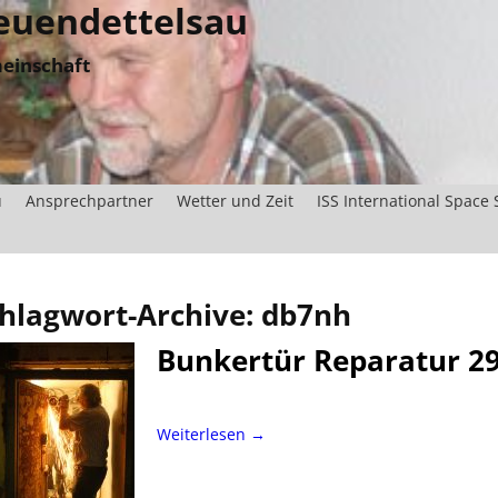
uendettelsau
einschaft
u
Ansprechpartner
Wetter und Zeit
ISS International Space 
hlagwort-Archive:
db7nh
Bunkertür Reparatur 29
Weiterlesen →