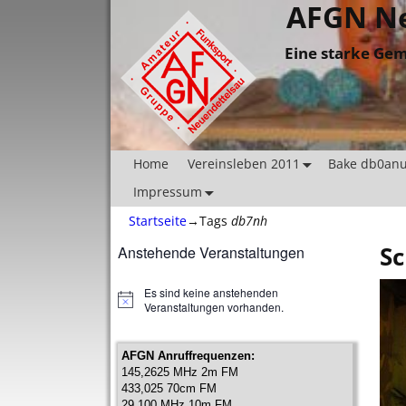
AFGN Ne
Eine starke Gem
Home
Vereinsleben 2011
Bake db0an
Impressum
Startseite
→Tags
db7nh
Sc
Anstehende Veranstaltungen
Es sind keine anstehenden
H
Veranstaltungen vorhanden.
i
n
w
AFGN Anruffrequenzen:
e
145,2625 MHz 2m FM
i
433,025 70cm FM
s
29,100 MHz 10m FM