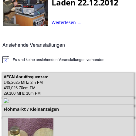
Laden 22.12.2012
Weiterlesen →
Anstehende Veranstaltungen
Es sind keine anstehenden Veranstaltungen vorhanden.
H
i
n
w
AFGN Anruffrequenzen:
e
145,2625 MHz 2m FM
i
433,025 70cm FM
s
29,100 MHz 10m FM
Flohmarkt / Kleinanzeigen