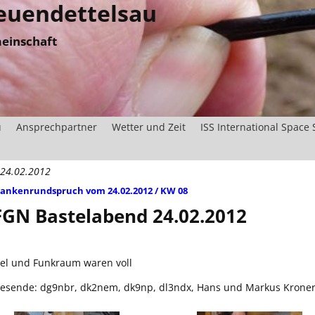
uendettelsau
einschaft
u
Ansprechpartner
Wetter und Zeit
ISS International Space 
 24.02.2012
ankenrundspruch vom 24.02.2012 / KW 08
tikelnavigation
GN Bastelabend 24.02.2012
el und Funkraum waren voll
esende: dg9nbr, dk2nem, dk9np, dl3ndx, Hans und Markus Kroner 