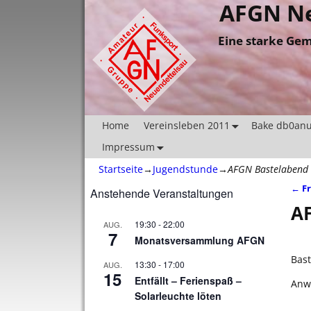
AFGN Ne
Eine starke Gem
Home
Vereinsleben 2011
Bake db0an
Impressum
Startseite
→
Jugendstunde
→
AFGN Bastelabend
←
Fr
Anstehende Veranstaltungen
Ar
AF
19:30
-
22:00
AUG.
7
Monatsversammlung AFGN
Bast
13:30
-
17:00
AUG.
15
Entfällt – Ferienspaß –
Anw
Solarleuchte löten