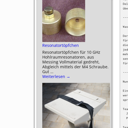
Del
übe
---
Was
Der
für
Resonatortöpfchen
die
jed
Resonatortöpfchen für 10 GHz
meh
Hohlraumresonatoren, aus
sen
Messing Vollmaterial gedreht,
für
Abgleich mittels der M4 Schraube.
Gut
…
---
Weiterlesen →
Nun
Ein
wer
spr
Tea
  Jonas, DE5JON (B13)     13 Jahre, aus Rothaurach

  Pascal, DE7PAN (B13)    13 Jahre, aus Reichelsdorf

Tea