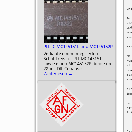
Und
Am 
wie
DKØ
von
vie
PLL-IC MC145151L und MC145152P
---
Verkaufe einen integrierten
Am 
Schaltkreis für PLL MC145151
keh
sowie einen MC145152P, beide im
Wir
28pol. DIL Gehäuse.
…
bea
Weiterlesen →
bis
kan
Wir
imm
So,
hof
frä
---
Das