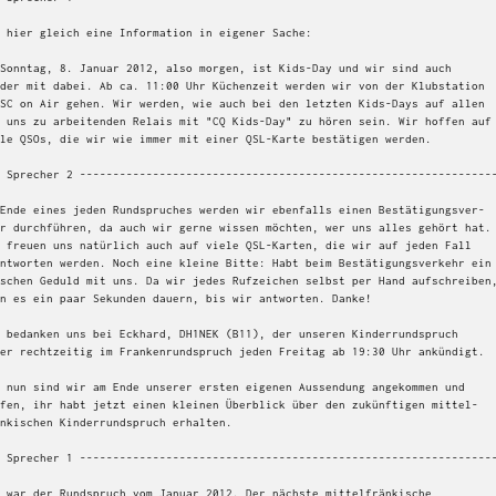
 hier gleich eine Information in eigener Sache:

Sonntag, 8. Januar 2012, also morgen, ist Kids-Day und wir sind auch

der mit dabei. Ab ca. 11:00 Uhr Küchenzeit werden wir von der Klubstation

SC on Air gehen. Wir werden, wie auch bei den letzten Kids-Days auf allen

 uns zu arbeitenden Relais mit "CQ Kids-Day" zu hören sein. Wir hoffen auf

le QSOs, die wir wie immer mit einer QSL-Karte bestätigen werden.

 Sprecher 2 ---------------------------------------------------------------
Ende eines jeden Rundspruches werden wir ebenfalls einen Bestätigungsver-

r durchführen, da auch wir gerne wissen möchten, wer uns alles gehört hat.

 freuen uns natürlich auch auf viele QSL-Karten, die wir auf jeden Fall

ntworten werden. Noch eine kleine Bitte: Habt beim Bestätigungsverkehr ein

schen Geduld mit uns. Da wir jedes Rufzeichen selbst per Hand aufschreiben,
n es ein paar Sekunden dauern, bis wir antworten. Danke!

 bedanken uns bei Eckhard, DH1NEK (B11), der unseren Kinderrundspruch

er rechtzeitig im Frankenrundspruch jeden Freitag ab 19:30 Uhr ankündigt.

 nun sind wir am Ende unserer ersten eigenen Aussendung angekommen und

fen, ihr habt jetzt einen kleinen Überblick über den zukünftigen mittel-

nkischen Kinderrundspruch erhalten.

 Sprecher 1 ---------------------------------------------------------------
 war der Rundspruch vom Januar 2012. Der nächste mittelfränkische
