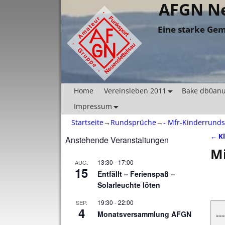
AFGN Ne
Eine starke Gem
Home
Vereinsleben 2011
Bake db0an
Impressum
Startseite
→
Rundsprüche
→
- Mfr-Kinderrund
←
Kl
Anstehende Veranstaltungen
Ar
Mi
13:30
-
17:00
AUG.
15
Entfällt – Ferienspaß –
Solarleuchte löten
19:30
-
22:00
SEP.
4
      *           Deutsche
Monatsversammlung AFGN
===
    * D *         Mittelfränkischer Kinderrundspruc