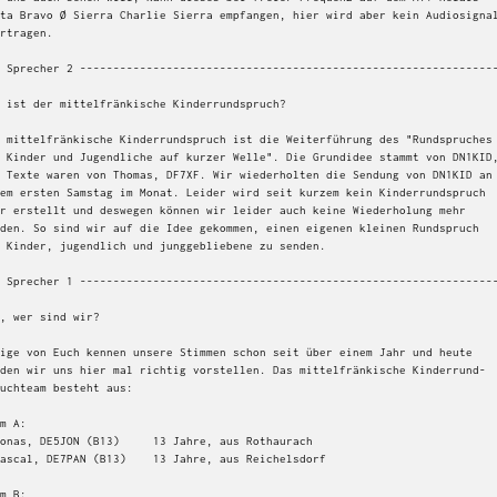
ta Bravo Ø Sierra Charlie Sierra empfangen, hier wird aber kein Audiosignal
rtragen.

 Sprecher 2 ---------------------------------------------------------------
 ist der mittelfränkische Kinderrundspruch?

 mittelfränkische Kinderrundspruch ist die Weiterführung des "Rundspruches

 Kinder und Jugendliche auf kurzer Welle". Die Grundidee stammt von DN1KID,
 Texte waren von Thomas, DF7XF. Wir wiederholten die Sendung von DN1KID an

em ersten Samstag im Monat. Leider wird seit kurzem kein Kinderrundspruch

r erstellt und deswegen können wir leider auch keine Wiederholung mehr

den. So sind wir auf die Idee gekommen, einen eigenen kleinen Rundspruch

 Kinder, jugendlich und junggebliebene zu senden.

 Sprecher 1 ---------------------------------------------------------------
, wer sind wir?

ige von Euch kennen unsere Stimmen schon seit über einem Jahr und heute

den wir uns hier mal richtig vorstellen. Das mittelfränkische Kinderrund-

uchteam besteht aus:

m A:

m B:
