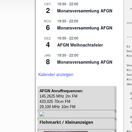
19:30
-
22:00
OKT.
   *     *

2
  * A   R *       Hier hört ihr aktuelle Informationen aus der Welt

Monatsversammlung AFGN
   *     *        des Amateurfunkdienstes für Kinder und Jugendliche.

    * C *         2012/01: Vorstellung des R
19:30
-
22:00
NOV.
===
6
Monatsversammlung AFGN
    
---
19:30
-
22:00
DEZ.
4
AFGN Weihnachtsfeier
Es 
Del
19:30
-
22:00
JAN.
Mit
8
Monatsversammlung AFGN
Uns
Wir
Kalender anzeigen
Del
Wir
übe
AFGN Anruffrequenzen:
  Delta Mike Ø Sierra Charlie in Schwabach

145,2625 MHz 2m FM
  auf 438.9875 MHz, Echolink 548863

433,025 70cm FM
29,100 MHz 10m FM
  und

  Delta Mike Ø Tango Mike Hotel in Trautmannshofen

Flohmarkt / Kleinanzeigen
  auf 438.7125 MHz, Echolink 7011.

Wer