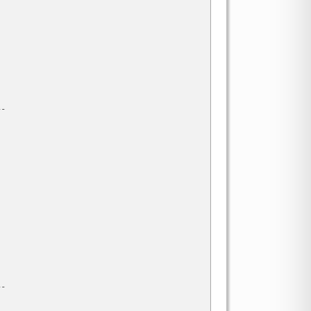
-



-
