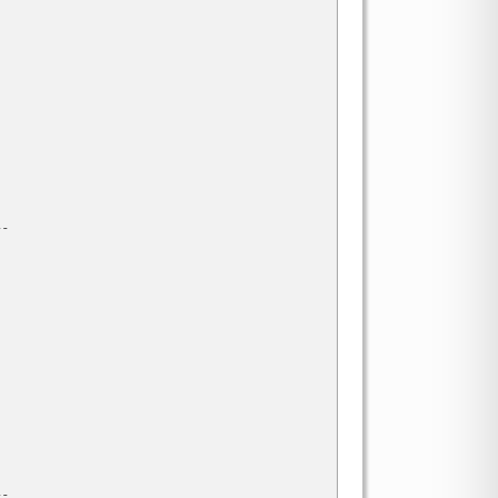
-

-
