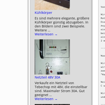
Von
Kühlkörper
Wir
Es sind mehrere elegante, größere
Rot
Kühlkörper günstig abzugeben. In
Die
den Bildern sind zwei Beispiele.
Any
ein
Weitere
…
bei
Weiterlesen →
ein
2 m
---
Was
Wir
wir
zwe
"Wa
Netzteil 48V 30A
Wei
Verkaufe ein Netzteil von
C w
Tebechop mit 48V, die einstellbar
sind. Maximaler Strom 30A. Gut
Wir
geeignet
…
und
Weiterlesen →
---