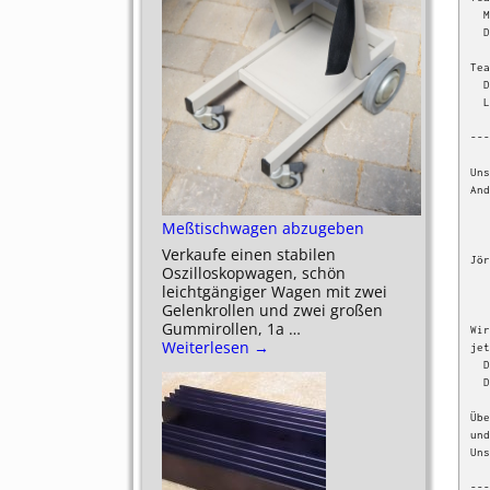
  Marius, DE1MAF (B13)    13 Jahre, aus Rothaurach

  Daniel, DE2DAF (B13)    13 Jahre, aus Roth

Tea
  Dominik, DE6DMW (B13)   13 Jahre, aus Bechhofen

  Leon                    13 Jahre, aus Heideck

---
Uns
And
           
         
Meßtischwagen abzugeben
Verkaufe einen stabilen
Jör
Oszilloskopwagen, schön
        
leichtgängiger Wagen mit zwei
         
Gelenkrollen und zwei großen
Gummirollen, 1a
…
Wir
Weiterlesen →
jet
  DMØTMH   auf 438.7125 MHz (Echolink 7011) und

  DMØSC    auf 438.9875 MHz (Echolink 548863).

Übe
und
Uns
---