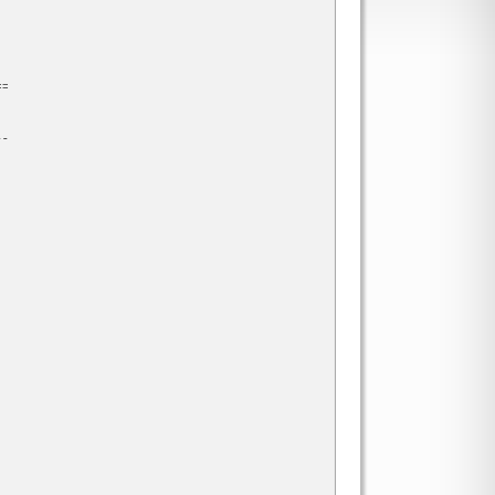
=

-
