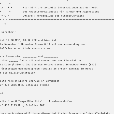
undspruchteams

= * * =====================================================================
  *

 Sprecher 1 ---------------------------------------------------------------
ist 11:30 MEZ, 10:30 UTC und hier ist

ta November 1 November Bravo Golf mit der Aussendung des

telfränkischen Kinderrundspruches.

ere Namen sind _________ und _________.

 sind ______ Jahre alt und senden von der Klubstation

ta Kilo Ø Sierra Charlie des Ortsverbandes Schwabach-Roth (B13).

 übertragen den Rundspruch jeweils am ersten Samstag im Monat

r die Relaisfunkstellen:

 uns auch sehen will, kann dieses bei freier Frequenz auf dem ATV-Relais
