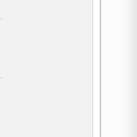


-



-
