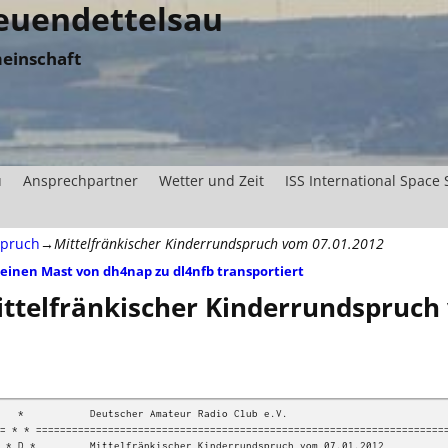
uendettelsau
einschaft
u
Ansprechpartner
Wetter und Zeit
ISS International Space 
spruch
→
Mittelfränkischer Kinderrundspruch vom 07.01.2012
einen Mast von dh4nap zu dl4nfb transportiert
tikelnavigation
ttelfränkischer Kinderrundspruch
r Amateur Radio Club e.V.

= * * =====================================================================
h vom 07.01.2012
