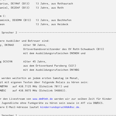
m C:

 Sprecher 2 ---------------------------------------------------------------
ere Ausbilder und Betreuer sind:

y, DK5NAD      Alter 50 Jahre,

       Ortsverbandsvorsitzender des OV Roth-Schwabach (B13)

         mit dem Ausbildungsrufzeichen DN5NDH und

g DC9JVN       Alter 45 Jahre,

          aus dem Ortsverband Parsberg (U21)

         mit dem Ausbildungsrufzeichen DN1NBG

 werden weiterhin an jedem ersten Samstag im Monat,

zt mit eigenen Texten über folgende Relais zu hören sein:

r den Livestream von 
www.dm0tmh.de
 werden wir zur selben Zeit für Kinder

 Jugendliche ohne Funkgeräte zu hören sein sowie in AVT via DBØSCS.

ere E-Mail-Adresse lautet 
kinderrundspruch@dk0sc.de
.

 Sprecher 1 ---------------------------------------------------------------