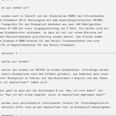
 wo aus senden wir?

 senden auch in Zukunft von der Klubstation DKØSC des Ortsverbandes

h-Schwabach (B13) überwiegend mit dem Ausbildungsrufzeichen DN1NBG.

 Funkgeräte für den Rundspruch bestehen aus zwei UHF-Mobilgeräten

tone AT-588 mit einer Ausgangsleistung von 5 Watt. Die Geräte sind mit

em Standmikrofon verbunden, so dass wir mit nur einem Mikrofon auf

den Relaisfrequenzen gleichzeitig senden können. Zum Einsatz kommt

e Diamond X-5000 Antenne für das Relais Trautmannshofen und eine

/70 cm Magnetfußantenne für das Relais Schwabach.

 Sprecher 2 ---------------------------------------------------------------
 wollen wir senden?

 wollen das Schema von DN1KID im Groben beibehalten. Allerdings werden

 unsere Rundsprüche nach dem Alfabet gliedern, was bedeutet dass unser

iter Rundspruch im Februar mit dem Buchstaben A beginnt und das Thema

s ist Amateurfunk?" haben wird.

ter geht es dann mit den Buchstaben B wie "Was ist eine Bake?" und

ie "Was ich mit einem Computer alles im Amateurfunk empfangen kann?"

 werden auch zwischendurch interessante Termine für Technikbegeisterte

 aktuelle Infos rund um den Amateurfunk hier im Rundspruch bekanntgeben.

 Sprecher 1 ---------------------------------------------------------------