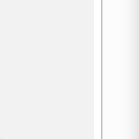
-

-
