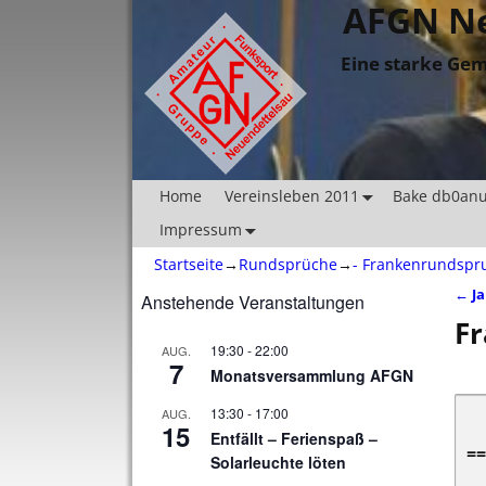
AFGN Ne
Eine starke Gem
Home
Vereinsleben 2011
Bake db0an
Impressum
Startseite
→
Rundsprüche
→
- Frankenrundspr
←
Ja
Anstehende Veranstaltungen
Ar
Fr
19:30
-
22:00
AUG.
7
Monatsversammlung AFGN
13:30
-
17:00
AUG.
15
Entfällt – Ferienspaß –
Solarleuchte löten