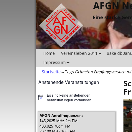
AFGN Ne
Eine starke Gem
Home
Vereinsleben 2011
Bake db0an
Impressum
Startseite
→Tags
Grimeton Empfangsversuch mit
Sc
Anstehende Veranstaltungen
Fr
Es sind keine anstehenden
H
Veranstaltungen vorhanden.
i
n
w
AFGN Anruffrequenzen:
e
145,2625 MHz 2m FM
i
433,025 70cm FM
s
29,100 MHz 10m FM