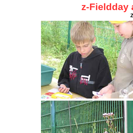
z-Fieldda
Z