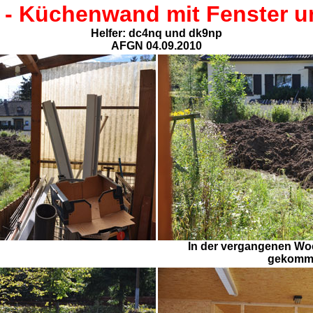
 -
Küchenwand mit Fenster u
Helfer: dc4nq und dk9np
AFGN 04.09.2010
In der vergangenen Woc
gekomm