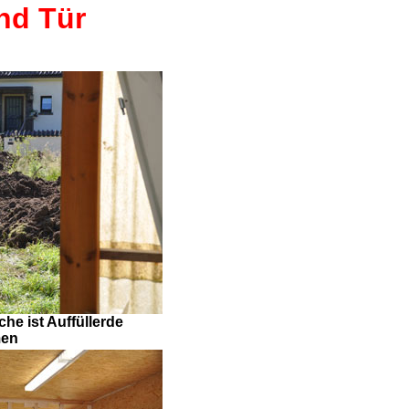
nd Tür
he ist Auffüllerde
en