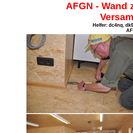
AFGN -
Wand 
Versa
Helfer: dc4nq, d
AF