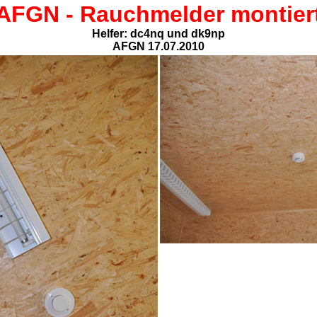
AFGN -
Rauchmelder montier
Helfer: dc4nq und dk9np
AFGN 17.07.2010