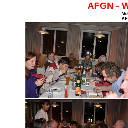
AFGN -
W
Mi
AF