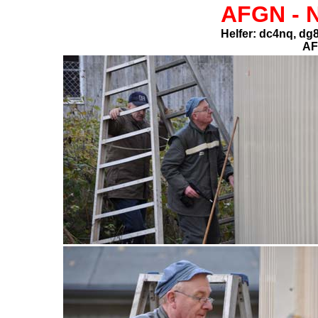
AFGN -
N
Helfer: dc4nq, d
AF