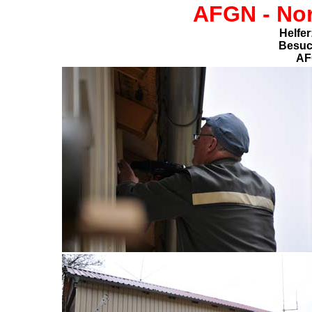
AFGN -
Nor
Helfe
Besuc
AF