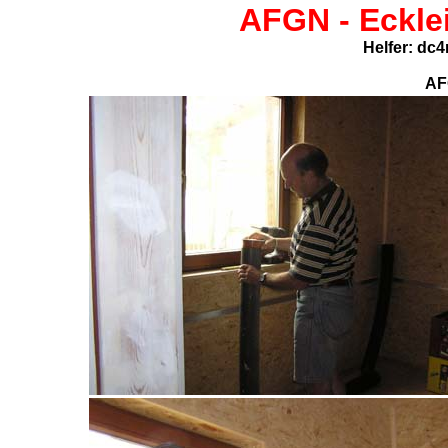
AFGN -
Eckle
Helfer: dc
AF