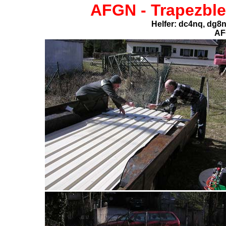
AFGN -
Trapezbl
Helfer: dc4nq, dg8
AF