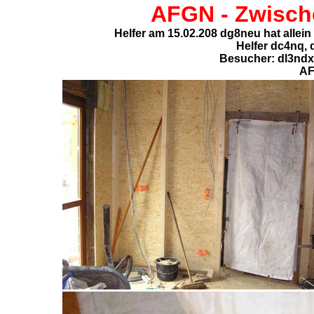
AFGN - Zwisch
Helfer am 15.02.208 dg8neu hat alle
Helfer dc4nq,
Besucher: dl3ndx
AF