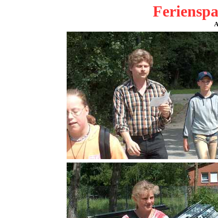
Feriensp
A