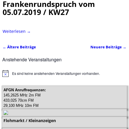
Frankenrundspruch vom
05.07.2019 / KW27
Weiterlesen →
←
Ältere Beiträge
Neuere Beiträge
→
Artikelnavigation
Anstehende Veranstaltungen
Es sind keine anstehenden Veranstaltungen vorhanden.
H
i
n
w
AFGN Anruffrequenzen:
e
145,2625 MHz 2m FM
i
433,025 70cm FM
s
29,100 MHz 10m FM
Flohmarkt / Kleinanzeigen