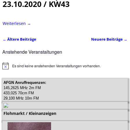
23.10.2020 / KW43
Weiterlesen →
←
Ältere Beiträge
Neuere Beiträge
→
Artikelnavigation
Anstehende Veranstaltungen
Es sind keine anstehenden Veranstaltungen vorhanden.
H
i
n
w
AFGN Anruffrequenzen:
e
145,2625 MHz 2m FM
i
433,025 70cm FM
s
29,100 MHz 10m FM
Flohmarkt / Kleinanzeigen