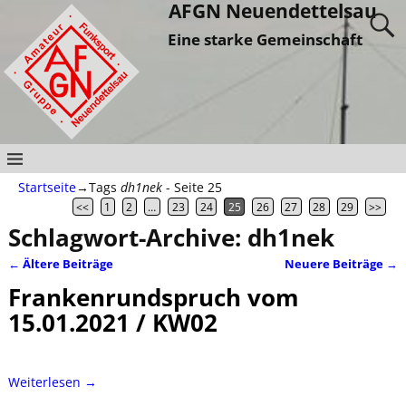
AFGN Neuendettelsau
Eine starke Gemeinschaft
Startseite
→Tags
dh1nek
- Seite 25
<<
1
2
…
23
24
25
26
27
28
29
>>
Schlagwort-Archive:
dh1nek
←
Ältere Beiträge
Neuere Beiträge
→
Artikelnavigation
Frankenrundspruch vom
15.01.2021 / KW02
Weiterlesen →